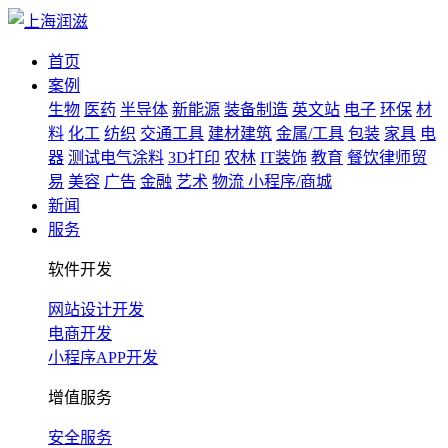
首页
案例
生物
医药
半导体
新能源
装备制造
英文站
电子
环保
材
料
化工
纺织
交通工具
建材建筑
金属/工具
包装
家具
电
器
测试电气涂料
3D打印
农林
IT装饰
教育
餐饮律师贸
易
美容
广告
金融
艺术
物流
小程序/商城
新闻
服务
软件开发
网站设计开发
电商开发
小程序APP开发
增值服务
安全服务