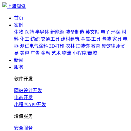
首页
案例
生物
医药
半导体
新能源
装备制造
英文站
电子
环保
材
料
化工
纺织
交通工具
建材建筑
金属/工具
包装
家具
电
器
测试电气涂料
3D打印
农林
IT装饰
教育
餐饮律师贸
易
美容
广告
金融
艺术
物流
小程序/商城
新闻
服务
软件开发
网站设计开发
电商开发
小程序APP开发
增值服务
安全服务