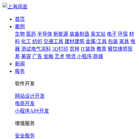
首页
案例
生物
医药
半导体
新能源
装备制造
英文站
电子
环保
材
料
化工
纺织
交通工具
建材建筑
金属/工具
包装
家具
电
器
测试电气涂料
3D打印
农林
IT装饰
教育
餐饮律师贸
易
美容
广告
金融
艺术
物流
小程序/商城
新闻
服务
软件开发
网站设计开发
电商开发
小程序APP开发
增值服务
安全服务