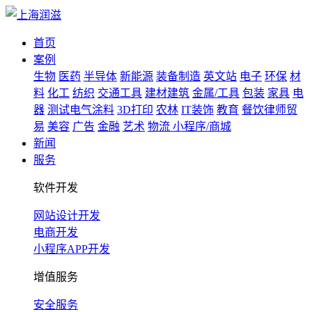
首页
案例
生物
医药
半导体
新能源
装备制造
英文站
电子
环保
材
料
化工
纺织
交通工具
建材建筑
金属/工具
包装
家具
电
器
测试电气涂料
3D打印
农林
IT装饰
教育
餐饮律师贸
易
美容
广告
金融
艺术
物流
小程序/商城
新闻
服务
软件开发
网站设计开发
电商开发
小程序APP开发
增值服务
安全服务