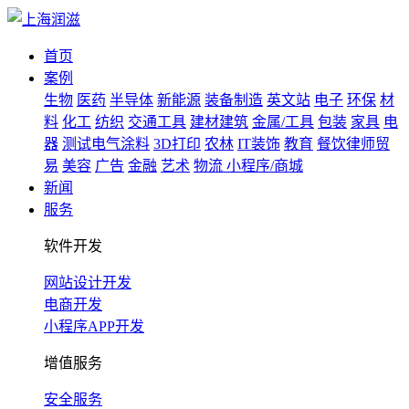
首页
案例
生物
医药
半导体
新能源
装备制造
英文站
电子
环保
材
料
化工
纺织
交通工具
建材建筑
金属/工具
包装
家具
电
器
测试电气涂料
3D打印
农林
IT装饰
教育
餐饮律师贸
易
美容
广告
金融
艺术
物流
小程序/商城
新闻
服务
软件开发
网站设计开发
电商开发
小程序APP开发
增值服务
安全服务