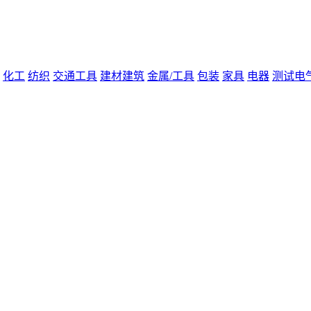
化工
纺织
交通工具
建材建筑
金属/工具
包装
家具
电器
测试电