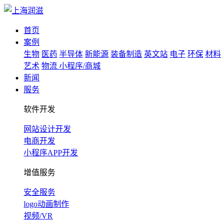
首页
案例
生物
医药
半导体
新能源
装备制造
英文站
电子
环保
材料
艺术
物流
小程序/商城
新闻
服务
软件开发
网站设计开发
电商开发
小程序APP开发
增值服务
安全服务
logo动画制作
视频/VR