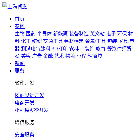
首页
案例
生物
医药
半导体
新能源
装备制造
英文站
电子
环保
材
料
化工
纺织
交通工具
建材建筑
金属/工具
包装
家具
电
器
测试电气涂料
3D打印
农林
IT装饰
教育
餐饮律师贸
易
美容
广告
金融
艺术
物流
小程序/商城
新闻
服务
软件开发
网站设计开发
电商开发
小程序APP开发
增值服务
安全服务