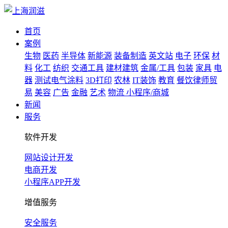
首页
案例
生物
医药
半导体
新能源
装备制造
英文站
电子
环保
材
料
化工
纺织
交通工具
建材建筑
金属/工具
包装
家具
电
器
测试电气涂料
3D打印
农林
IT装饰
教育
餐饮律师贸
易
美容
广告
金融
艺术
物流
小程序/商城
新闻
服务
软件开发
网站设计开发
电商开发
小程序APP开发
增值服务
安全服务