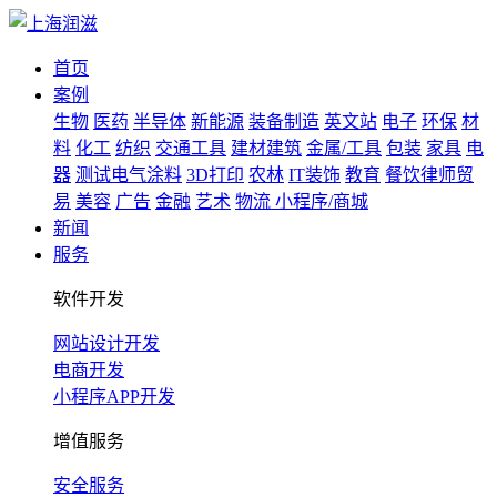
首页
案例
生物
医药
半导体
新能源
装备制造
英文站
电子
环保
材
料
化工
纺织
交通工具
建材建筑
金属/工具
包装
家具
电
器
测试电气涂料
3D打印
农林
IT装饰
教育
餐饮律师贸
易
美容
广告
金融
艺术
物流
小程序/商城
新闻
服务
软件开发
网站设计开发
电商开发
小程序APP开发
增值服务
安全服务