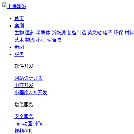
首页
案例
生物
医药
半导体
新能源
装备制造
英文站
电子
环保
材料
艺术
物流
小程序/商城
新闻
服务
软件开发
网站设计开发
电商开发
小程序APP开发
增值服务
安全服务
logo动画制作
视频/VR