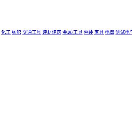
化工
纺织
交通工具
建材建筑
金属/工具
包装
家具
电器
测试电