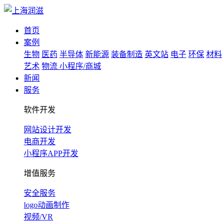
首页
案例
生物
医药
半导体
新能源
装备制造
英文站
电子
环保
材料
艺术
物流
小程序/商城
新闻
服务
软件开发
网站设计开发
电商开发
小程序APP开发
增值服务
安全服务
logo动画制作
视频/VR