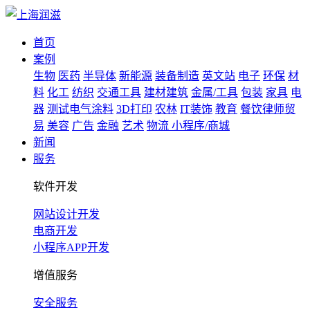
首页
案例
生物
医药
半导体
新能源
装备制造
英文站
电子
环保
材
料
化工
纺织
交通工具
建材建筑
金属/工具
包装
家具
电
器
测试电气涂料
3D打印
农林
IT装饰
教育
餐饮律师贸
易
美容
广告
金融
艺术
物流
小程序/商城
新闻
服务
软件开发
网站设计开发
电商开发
小程序APP开发
增值服务
安全服务