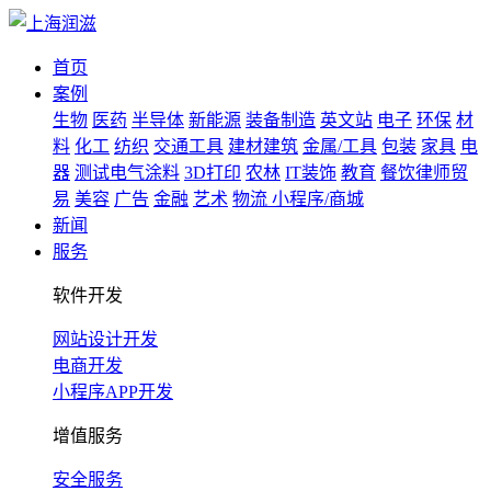
首页
案例
生物
医药
半导体
新能源
装备制造
英文站
电子
环保
材
料
化工
纺织
交通工具
建材建筑
金属/工具
包装
家具
电
器
测试电气涂料
3D打印
农林
IT装饰
教育
餐饮律师贸
易
美容
广告
金融
艺术
物流
小程序/商城
新闻
服务
软件开发
网站设计开发
电商开发
小程序APP开发
增值服务
安全服务