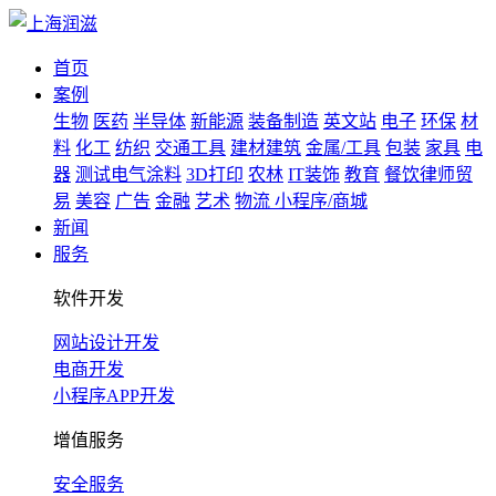
首页
案例
生物
医药
半导体
新能源
装备制造
英文站
电子
环保
材
料
化工
纺织
交通工具
建材建筑
金属/工具
包装
家具
电
器
测试电气涂料
3D打印
农林
IT装饰
教育
餐饮律师贸
易
美容
广告
金融
艺术
物流
小程序/商城
新闻
服务
软件开发
网站设计开发
电商开发
小程序APP开发
增值服务
安全服务