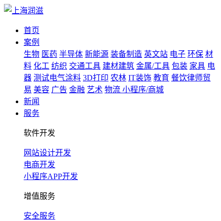
首页
案例
生物
医药
半导体
新能源
装备制造
英文站
电子
环保
材
料
化工
纺织
交通工具
建材建筑
金属/工具
包装
家具
电
器
测试电气涂料
3D打印
农林
IT装饰
教育
餐饮律师贸
易
美容
广告
金融
艺术
物流
小程序/商城
新闻
服务
软件开发
网站设计开发
电商开发
小程序APP开发
增值服务
安全服务