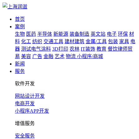
首页
案例
生物
医药
半导体
新能源
装备制造
英文站
电子
环保
材
料
化工
纺织
交通工具
建材建筑
金属/工具
包装
家具
电
器
测试电气涂料
3D打印
农林
IT装饰
教育
餐饮律师贸
易
美容
广告
金融
艺术
物流
小程序/商城
新闻
服务
软件开发
网站设计开发
电商开发
小程序APP开发
增值服务
安全服务